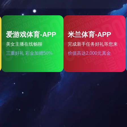
工具，正发挥着越来越重要的作用。仓库笼的设计和制造都是为了提高仓储效率和管理
仓库笼的使用可以显著提高仓储效率。它们按照统一的大小和形状进行制造，使得货物可
应用的一种国际标准化物流容器设备。它既可以用于原料、半成品、成品的周转和存储
化仓储管理中，如何合理运用蝴蝶笼来实现仓储空间的有效利用，这一直是行业内研究的
看这里全明白！
中国） 可称得上是特别的存在。它不仅独具高强折叠式结构，而且装载能力也十分优越，
适用，应用开云官方app下载站-开云（中国） 不仅可以告别繁琐的库存整理，仓库
化存储，有效提高仓储空间的利用率，这与其能够堆垛存放的优点是分不开的，凭借蝴
安全地堆垛蝴蝶笼，也是需要掌握一些技巧的。比如，堆高操作方法、堆高高度控...
需要知道的5件事
常见且必需的周转容器设备。这种采用网格设计，利用优质钢材经冷轧硬化悍接而成的新