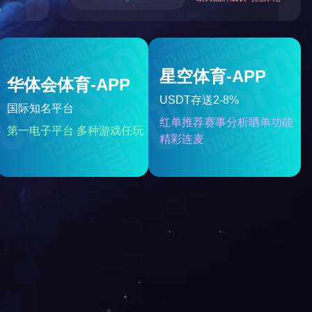
，减少
...
，也可
...
使用成
本身也
蝶笼本
型仓储