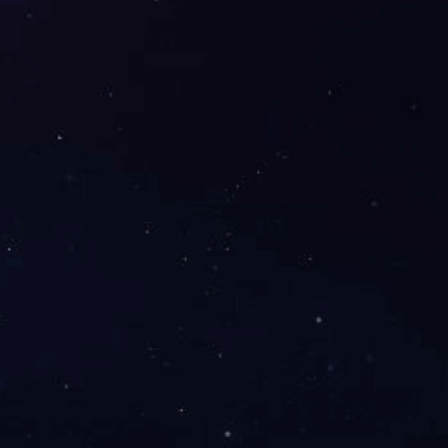
。下面
送，同
5...
见的物
可少的
...
官方app下载站-开云（中国）