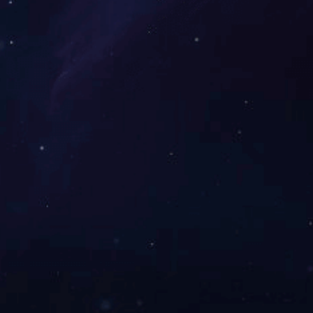
构，所以本身既可以码垛也能伸缩储放，故而可更大程度节约仓储空间，节省仓储成本
优点的蝴蝶笼，是必不可少的重要储物和周转容器。它不仅可用于各种商品的存放和配
便，其在不同条件下也有相应的使用规则。为提高蝴蝶笼的综合利用率，本文就从以下
中国） 缺一不可！
流供应链始终的“纽带”，选择使用合适且效率高的物流容器很重要。目前，常用且常
笼因具有美观耐用、容量固定、存储清晰等优点，现今被广泛使用。就仓储笼而...
蝴蝶笼是应用尤为广泛的一种可折叠热镀锌工装器具产品，也是提高仓储管理效率必不
制作技术单一，所以在结构上大同小异，且都具备一系列显著应用优势。下面就蝴蝶笼的
«上一页
1
2
3
下一页»
仓储笼价格
加工定做
公司实力
走进金泰
开云