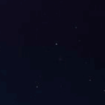
Q Q：324348252
采用镀
地址：济宁市兖州区小孟镇兴孟路1号