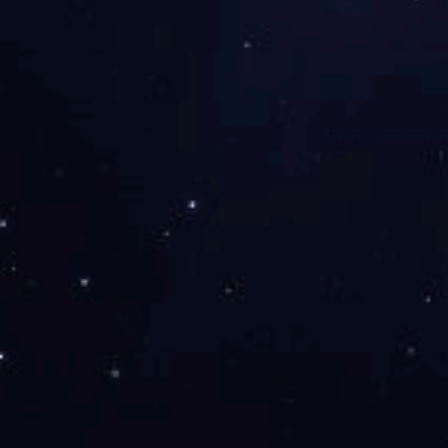
上一篇：
带盖美固笼
推荐资讯
危废信息公告
仓库笼使用技巧：巧妙运用，提升仓储效率之美学
仓储笼：物流存储的实用选择
首页
产品分类