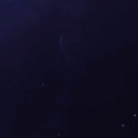
带轮仓库笼
带盖仓库笼
开云官方app下载站-开云（中国）
服务热线
0537-3684888
开云官方app下载站-开云（中国）
联系人：尚经理
0，
手机：15550715159
5高线