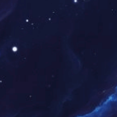
能力大。
存清点。
用率。
染环境。
。
品。