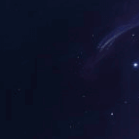
可折叠美固笼结构特征：
1、采用优良钢材经冷轧硬化焊接而成，强度高，装载
2、规格统一，容量固定，存放货物一目了然，易于库
3、表面镀锌，美观，使用寿命长。
4、采用国际标准，可与集装箱配套使用，提高空间利
5、可互相堆叠四层高，实现立体化存储。
6、表面环保处理，卫生防御、周转、存放回收均不污
7、配合叉车、地牛、升降机、吊车等设备可进行作业
8、折叠式结构，回收成本低，是木质包装箱的替代产
9、底部可安装轮子，工厂内部周转非常方便。