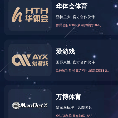
产品详情
可折叠美固笼多点焊结使美固笼坚固耐用；在空笼时
体化存储。该产品很容易形成立体存储的能力，而不
用户的欢迎。