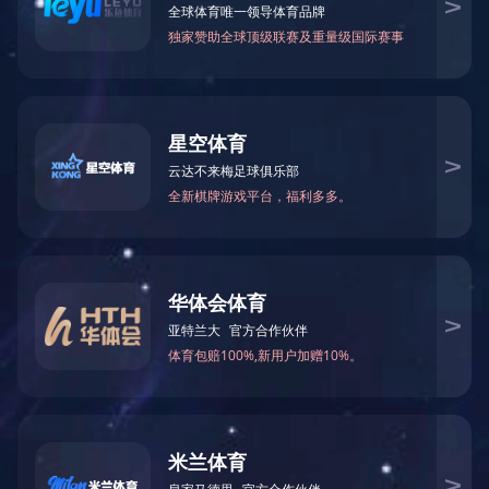
木托仓储笼
产品简介：
木托仓储笼的主要材料为低碳铁丝、槽钢、热轧钢板等。该仓
储笼的外形非常的轻巧，笼体除底框外皆有铁丝碰焊成的网片
组合而成，网片与网片、网片与底框靠小连接件连接，可活
动。在木托仓储笼空笼时可折叠存放，充分利用空间。同时仓
储笼前面可打开，在堆垛后能取物，堆垛时承重在侧面的网...
15550715159
咨询热线：
产品详情
木托仓储笼的主要材料为低碳铁丝、槽钢、热轧钢板等。该仓
储笼的外形非常的轻巧，笼体除底框外皆有铁丝碰焊成的网片
组合而成，网片与网片、网片与底框靠小连接件连接，可活
动。在木托仓储笼空笼时可折叠存放，充分利用空间。同时仓
储笼前面可打开，在堆垛后能取物，堆垛时承重在侧面的网片
上。