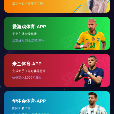
客可以前往生产厂家一探究竟；
4、除产品的质量之外的一点就是产品的附带服务项目，比如产
品的运输以及售后服务等方面。我司就有运输车队以及售后服
务团队，使您购物无忧！
上一篇：
折叠式仓库笼
下一篇：
铁丝箱