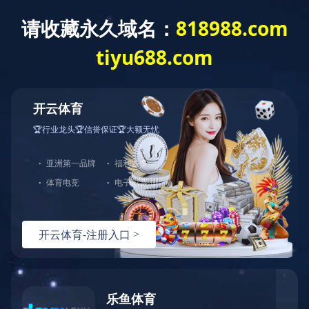
首页
开云官方app下载站-开云（中国）
Toggl
naviga
当前位置：
仓储笼
>
木托仓储笼