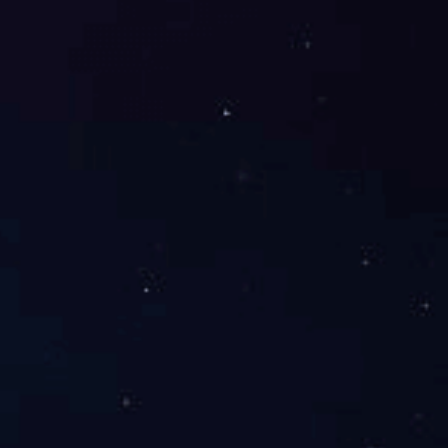
Q Q：324348252
地址：济宁市兖州区小孟镇兴孟路1号