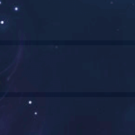
周转仓储笼
产品简介：
周转仓储笼坚固耐用、运输便捷，能够降低仓储企业的人力消耗及包
本。此外不仅可以用于工厂生产车间，而且还可以用于超市作为展示
仓储。经过改进的仓储笼可放于货架、流水线，也可堆垛。周转仓储
用叉车、升降机、吊车，可互相堆垛四层，实现立体化存储。周转仓
术特...
15550715159
咨询热线：
的人力消耗及包装成本。此外不仅可以用于工厂生产车间，而且还可以用
、流水线，也可堆垛。周转仓储笼可使用叉车、升降机、吊车，可互相堆