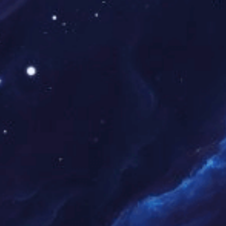
大，堆叠平稳、牢靠。
，还可设计为两开门式仓储笼。
。