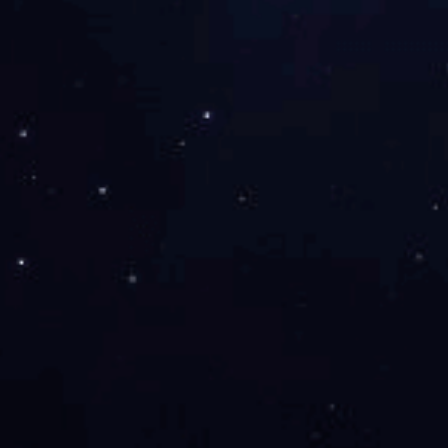
上一篇：
带盖仓储笼
推荐资讯
危废信息公告
仓库笼使用技巧：巧妙运用，提升仓储效率之美学
仓储笼：物流存储的实用选择
首页
产品分类
开云官方app下载站-开云（