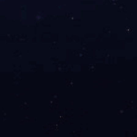
仓储笼
开云（中国） ：细致清洗与保养之道，守护物流整洁新境界
官方app下载站-开云（中国）
号
固笼,铁皮周转箱,金属网箱的厂家