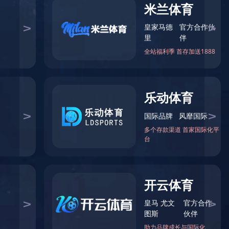
仓储笼
仓库笼
蝴蝶笼
装成
促销和
美固笼
笼可使
铁皮周转箱
储笼技
金属网箱
电泳加工
阳极氧化
于超市
热门产品推荐
垛四