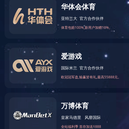
产品详情
周转仓储笼坚固耐用、运输便捷，能够降低仓储企业
作为展示促销和仓储。经过改进的仓储笼可放于货架
层，实现立体化存储。