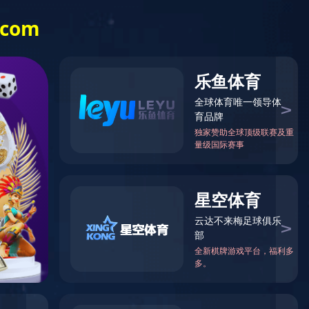
全国热线
0537-3684888
走进金泰
开云官方app下载
站-开云（中国）
产品分类