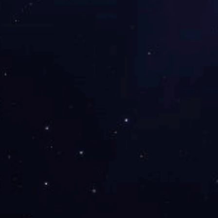
上一篇：
电泳涂装加工
推荐资讯
危废信息公告
仓库笼使用技巧：巧妙运用，提升仓储效率之美学
仓储笼：物流存储的实用选择
首页
产品分类