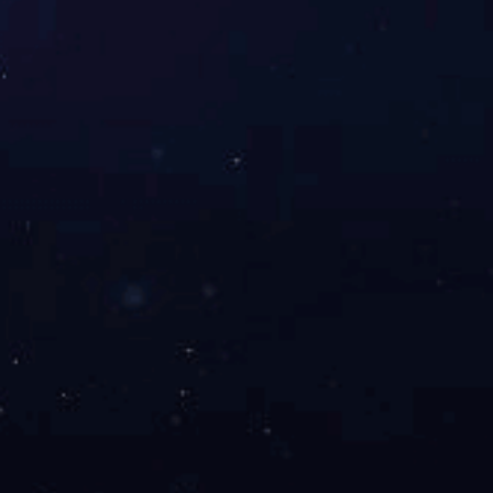
下一篇：
圆形金
蝴蝶笼：仓储物流中的灵动之翼
开云官方app下载站-
开云官方app下载站-开云（中国） ：创新仓储解决方案
仓储笼价格
加工定做
公司实力
走进金泰
开云
公司：开云官方app下载站-开云（中国） 地址：济宁市兖州区小孟镇兴孟路1
联系人：尚经理 联系电话：0537-3684888
网址：//dunedinscottishartsfoundation.com/