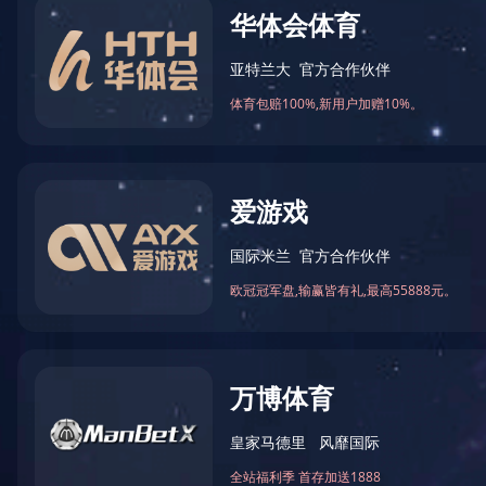
产品详情
五金喷涂加工在铁、铝、铜等一些金属五金的产品上
以起到把产品装饰的更加精致的效果。好的喷涂效果
大增加了客户对该产品的喜爱。