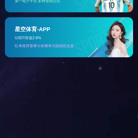
★载重和使用说明要清楚，在承载范围内使用，同时要避免叉
车的碰撞；
★折叠仓储笼表面通常使用防锈喷涂或者镀锌，预防金属物料
箱生锈，还有一个比较好的办法，箱体表面处理出现磨损时，
用自喷漆处理，经济实惠，在箱子表面磨损比较严重时，可从
新喷塑；
★要做好防范措施，不能将它放在潮湿的地方，这样很容易使
产品的表面发生锈蚀。千万要按照规定的要求，存放规定的物
品，不能盛放强酸强碱物品，不能够乱放物品，对于有水分的
物品建议加一层塑料膜来承载。