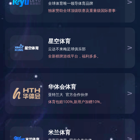
镀锌折叠仓储笼的特点：
1、金属辅强结构保障相互之间稳定的堆垛。
2、螺旋型铰链，保障在不用时能折叠，以减少占用空间。
3、特殊脚部结构，可使自身堆高稳定。
4、多点点焊结构保障镀锌折叠仓储笼坚固耐用。
5、底部以U型槽钢焊接补强，保障产品的承载能力。
6、铰链辅强结构，有助于加强铰链强度。
7、折弯型金属把手，把握自然，开关方便。