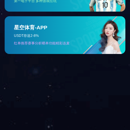
下一篇：
牢记这些措施，脚轮仓储笼保养工作方能事半功倍
推荐资讯
危废信息公告
蝴蝶笼：仓储物流中的灵动之翼
仓库笼使用技巧：巧妙运用，提升仓储效率之美学
开云官方app下载站-开云（中国） ：细致清洗与保养之道，守护物流整洁新境界
仓储笼：物流存储的实用选择
开云官方app下载站-开云（中国） ：创新仓储解决方案
公司：开云官方app下载站-开云（中国） 地址：济宁市兖州区小孟镇兴孟路
1号
联系人：尚经理 联系电话：0537-3684888
网址：//dunedinscottishartsfoundation.com/
备案号：
营业执照公示