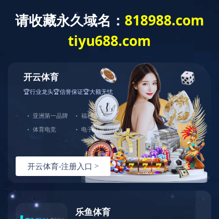
首页
开云官方app下载站-开云（中国）
Toggl
naviga
当前位置：
网站首页
>
仓储笼价格
>
镀锌折叠仓储笼相
关信息合集，赶紧收藏
镀锌折叠仓储笼相关信息合集，赶紧收藏
镀锌折叠仓储笼一般是应用于物流行业，主要是用来运输货品
的，这种仓储笼可以保障货品在运输途中不受损坏，也可以节
约储存空间，其实镀锌折叠仓储笼的优势特点还有很多，如果
大家想要了解，那么大家也不要担心，因为接下来，就为大家
详细的介绍一下有关镀锌折叠仓储笼的优势特点。