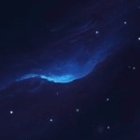
二、折叠式仓库笼产品特征
1、折叠式仓库笼的规格统一，容量固定，仓库笼外
物一目了燃，每个仓库笼都可以编号，便于仓库的清
合叉车、升降机、吊车等设备，可用于运输、搬运、