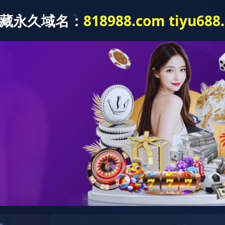
产加工各类仓储笼
叠平稳、装载能力大、可实现多层立体落高
仓储笼价格
加工定做
公司实力
述折叠式仓库笼质量鉴定方法及技巧