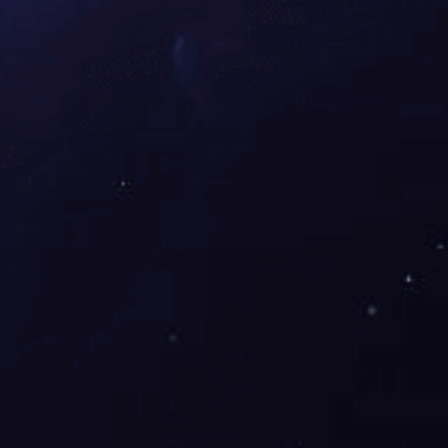
带盖仓库笼
开云官方app下载站-开云（中国）
放货
服务热线
库笼配
0537-3684888
开云官方app下载站-开云（中国）
联系人：尚经理
手机：15550715159
Q Q：324348252
地址：济宁市兖州区小孟镇兴孟路1号