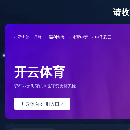
生
堆
首页
产品分类
当前位置：
网站首页
>
仓储笼价格
>
厂家讲